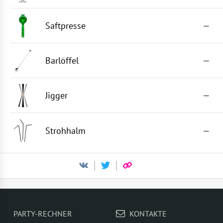
Saftpresse
—
Barlöffel
—
Jigger
—
Strohhalm
—
PARTY-RECHNER
KONTAKTE