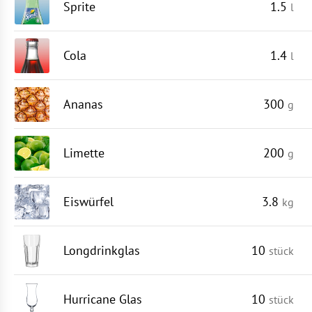
Sprite
1.5
l
Cola
1.4
l
Ananas
300
g
Limette
200
g
Eiswürfel
3.8
kg
Longdrinkglas
10
stück
Hurricane Glas
10
stück