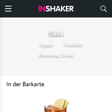
Овов
2 cocktails
0 gäste
Donnerstag, 16 mai
In der Barkarte