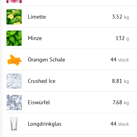
Limette
3.52
kg
Minze
132
g
Orangen Schale
44
stück
Crushed Ice
8.81
kg
Eiswürfel
7.68
kg
Longdrinkglas
44
stück