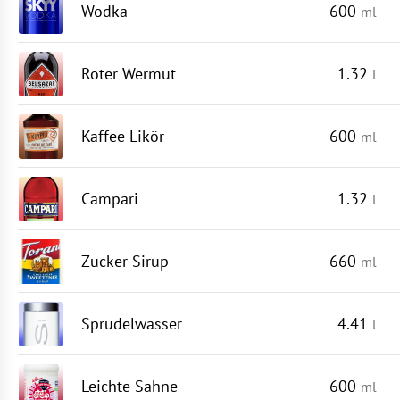
Wodka
600
ml
Roter Wermut
1.32
l
Kaffee Likör
600
ml
Campari
1.32
l
Zucker Sirup
660
ml
Sprudelwasser
4.41
l
Leichte Sahne
600
ml