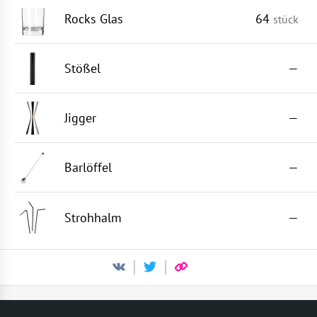
Rocks Glas
64
stück
Stößel
—
Jigger
—
Barlöffel
—
Strohhalm
—