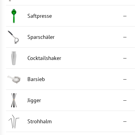
Saftpresse
—
Sparschäler
—
Cocktailshaker
—
Barsieb
—
Jigger
—
Strohhalm
—