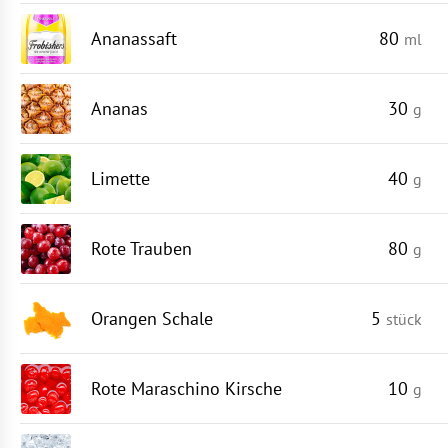
Ananassaft
80
ml
Ananas
30
g
Limette
40
g
Rote Trauben
80
g
Orangen Schale
5
stück
Rote Maraschino Kirsche
10
g