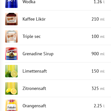
Wodka
1.26
l
Kaffee Likör
210
ml
Triple sec
100
ml
Grenadine Sirup
900
ml
Limettensaft
150
ml
Zitronensaft
325
ml
Orangensaft
2.25
l