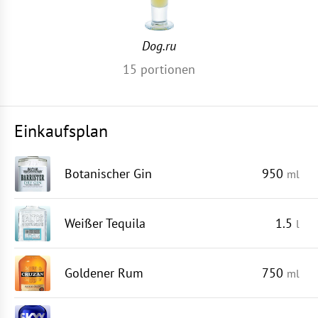
Dog.ru
15
portionen
Einkaufsplan
Botanischer Gin
950
ml
Weißer Tequila
1.5
l
Goldener Rum
750
ml