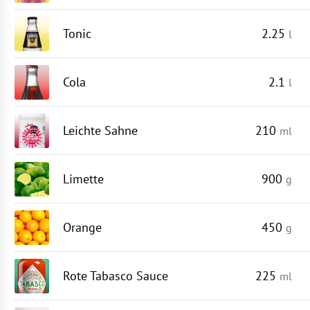
Tonic
2.25
l
Cola
2.1
l
Leichte Sahne
210
ml
Limette
900
g
Orange
450
g
Rote Tabasco Sauce
225
ml