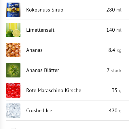
Kokosnuss Sirup
280
ml
Limettensaft
140
ml
Ananas
8.4
kg
Ananas Blätter
7
stück
Rote Maraschino Kirsche
35
g
Crushed Ice
420
g