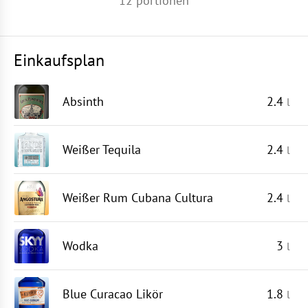
12
portionen
Einkaufsplan
Absinth
2.4
l
Weißer Tequila
2.4
l
Weißer Rum Cubana Cultura
2.4
l
Wodka
3
l
Blue Curacao Likör
1.8
l