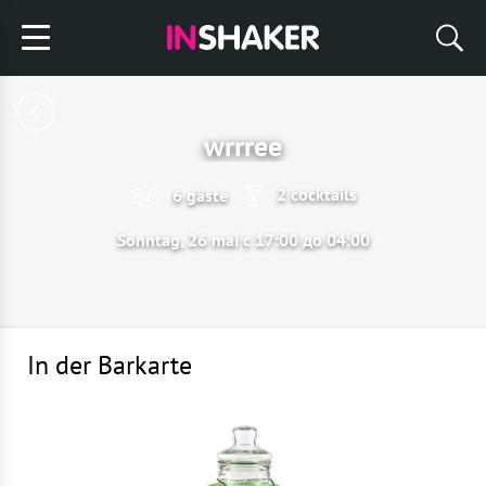
wrrree
2 cocktails
6 gäste
Sonntag, 26 mai с 17:00 до 04:00
In der Barkarte