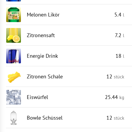
Melonen Likör
5.4
l
Zitronensaft
7.2
l
Energie Drink
18
l
Zitronen Schale
12
stück
Eiswürfel
25.44
kg
Bowle Schüssel
12
stück