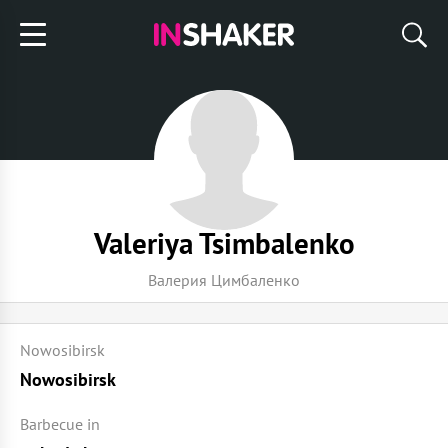
Valeriya Tsimbalenko
Валерия Цимбаленко
Nowosibirsk
Nowosibirsk
Barbecue in