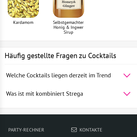
Kardamom
Selbstgemachter
Honig & Ingwer
Sirup
Häufig gestellte Fragen zu Cocktails
Welche Cocktails liegen derzeit im Trend
Die 5 beliebtesten Cocktails der Welt -
Rum mit
Sprite
,
Die blaue Lagune
,
Wodka mit Sprite
,
Martini
Was ist mit kombiniert Strega
Royal
,
Gin und Bitter Lemon
In Cocktails passt Strega gut zu -
Mezcal
,
Selbstgemachter Honig & Ingwer
Sirup
,
Basilikum
,
Kardamom
,
Ingwerwurzel
PARTY-RECHNER
KONTAKTE