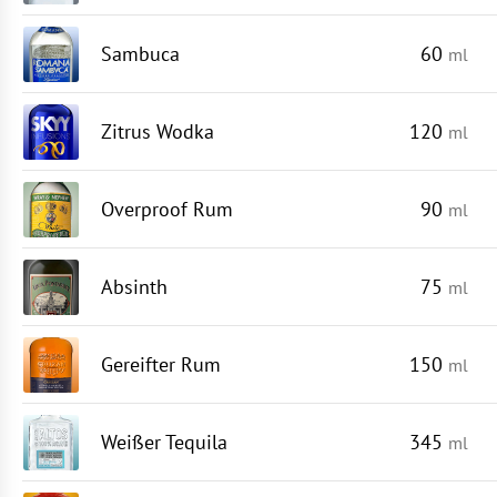
Sambuca
60
ml
Zitrus Wodka
120
ml
Overproof Rum
90
ml
Absinth
75
ml
Gereifter Rum
150
ml
Weißer Tequila
345
ml