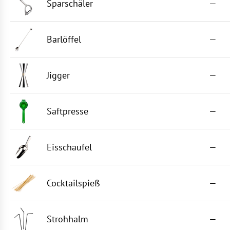
Sparschäler
—
Barlöffel
—
Jigger
—
Saftpresse
—
Eisschaufel
—
Cocktailspieß
—
Strohhalm
—