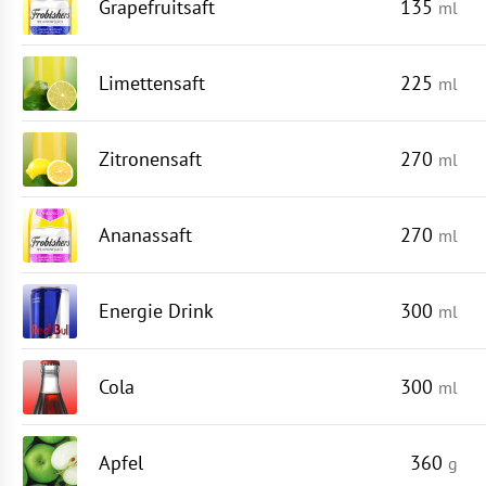
Grapefruitsaft
135
ml
Limettensaft
225
ml
Zitronensaft
270
ml
Ananassaft
270
ml
Energie Drink
300
ml
Cola
300
ml
Apfel
360
g