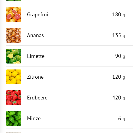
Grapefruit
180
g
Ananas
135
g
Limette
90
g
Zitrone
120
g
Erdbeere
420
g
Minze
6
g