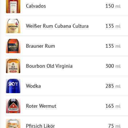
Calvados
150
ml
Weißer Rum Cubana Cultura
135
ml
Brauner Rum
135
ml
Bourbon Old Virginia
300
ml
Wodka
285
ml
Roter Wermut
165
ml
Pfirsich Likör
75
ml