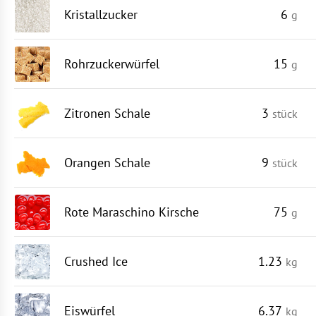
Kristallzucker
6
g
Rohrzuckerwürfel
15
g
Zitronen Schale
3
stück
Orangen Schale
9
stück
Rote Maraschino Kirsche
75
g
Crushed Ice
1.23
kg
Eiswürfel
6.37
kg