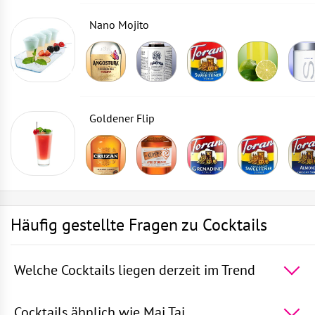
Nano Mojito
Goldener Flip
Häufig gestellte Fragen zu Cocktails
Welche Cocktails liegen derzeit im Trend
Die 5 beliebtesten Cocktails der Welt -
Rum mit
Sprite
,
Die blaue Lagune
,
Wodka mit Sprite
,
Martini
Cocktails ähnlich wie Mai Tai