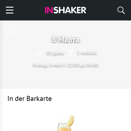
8 Марта
1 cocktail
50 gäste
Freitag, 8 märz с 22:00 до 04:00
In der Barkarte