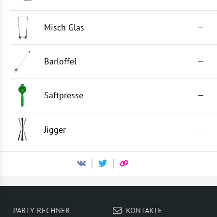
Misch Glas
—
Barlöffel
—
Saftpresse
—
Jigger
—
PARTY-RECHNER
KONTAKTE