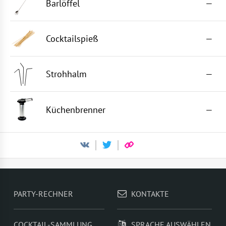
Barlöffel
—
Cocktailspieß
—
Strohhalm
—
Küchenbrenner
—
PARTY-RECHNER
KONTAKTE
COCKTAIL-SAMMLUNG
SPRACHE AUSWÄHLEN