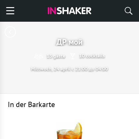
ДР мой
10 cocktails
13 gäste
Mittwoch, 24 april с 21:00 до 04:00
In der Barkarte