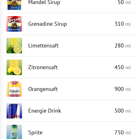
Mandel Sirup
50
ml
Grenadine Sirup
310
ml
Limettensaft
280
ml
Zitronensaft
450
ml
Orangensaft
900
ml
Energie Drink
500
ml
Sprite
750
ml