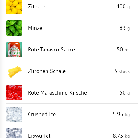
Zitrone
400
g
Minze
83
g
Rote Tabasco Sauce
50
ml
Zitronen Schale
5
stück
Rote Maraschino Kirsche
50
g
Crushed Ice
5.95
kg
Eiswürfel
8.75
kg