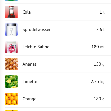
Cola
1
l
Sprudelwasser
2.6
l
Leichte Sahne
180
ml
Ananas
150
g
Limette
2.23
kg
Orange
180
g