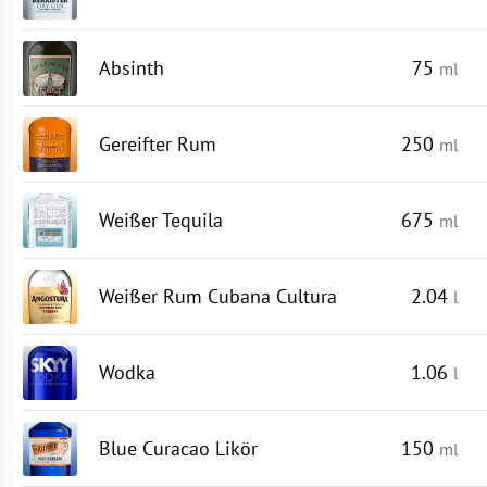
Absinth
75
ml
Gereifter Rum
250
ml
Weißer Tequila
675
ml
Weißer Rum Cubana Cultura
2.04
l
Wodka
1.06
l
Blue Curacao Likör
150
ml