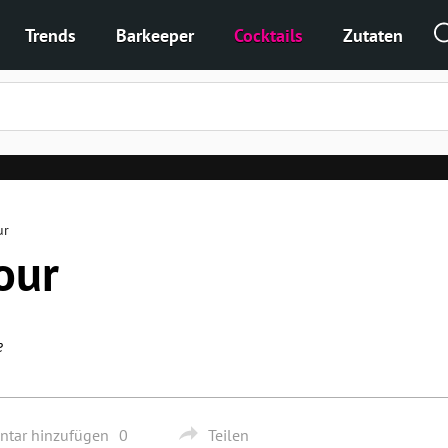
Trends
Barkeeper
Cocktails
Zutaten
ur
our
e
tar hinzufügen
0
Teilen