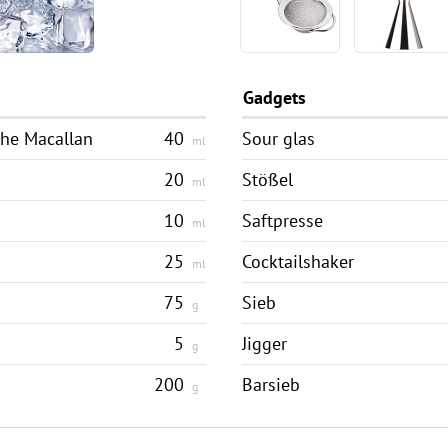
Gadgets
he Macallan
40
Sour glas
ml
20
Stößel
ml
10
Saftpresse
ml
25
Cocktailshaker
ml
75
Sieb
g
5
Jigger
g
200
Barsieb
g