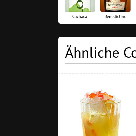
Cachaca
Benedictine
Ähnliche Co