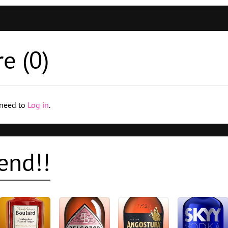
e (
0
)
 need to
Log in
.
end!!