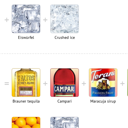
Eiswürfel
Crushed ice
Brauner tequila
Campari
Maracuja sirup