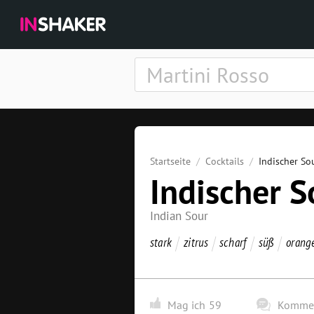
Startseite
Cocktails
Indischer So
Indischer S
Indian Sour
stark
zitrus
scharf
süß
orang
Mag ich
59
Kommen