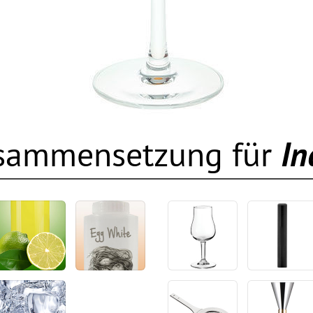
usammensetzung für
In