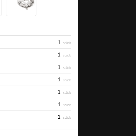
1
stück
1
stück
1
stück
1
stück
1
stück
1
stück
1
stück