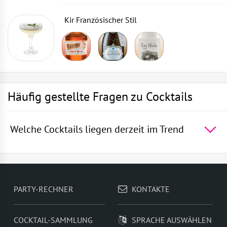
Kir Französischer Stil
Häufig gestellte Fragen zu Cocktails
Welche Cocktails liegen derzeit im Trend
Die 5 beliebtesten Cocktails der Welt -
Rum mit
Sprite
,
Die blaue Lagune
,
Wodka mit Sprite
,
Martini
Royal
,
Gin und Bitter Lemon
PARTY-RECHNER
KONTAKTE
COCKTAIL-SAMMLUNG
SPRACHE AUSWÄHLEN