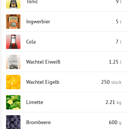
Tonic
9
l
Ingwerbier
5
l
Cola
7
l
Wachtel Eiweiß
1.25
l
Wachtel Eigelb
250
stück
Limette
2.21
kg
Brombeere
600
g