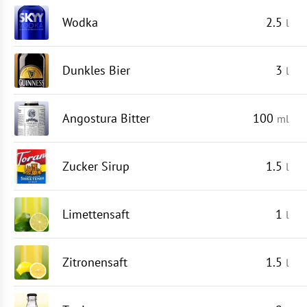
Wodka
2.5
l
Dunkles Bier
3
l
Angostura Bitter
100
ml
Zucker Sirup
1.5
l
Limettensaft
1
l
Zitronensaft
1.5
l