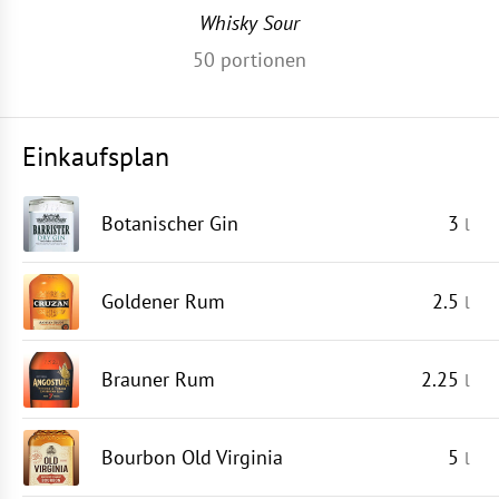
Whisky Sour
50
portionen
Einkaufsplan
Botanischer Gin
3
l
Goldener Rum
2.5
l
Brauner Rum
2.25
l
Bourbon Old Virginia
5
l