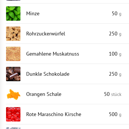
Minze
50
g
Rohrzuckerwürfel
250
g
Gemahlene Muskatnuss
100
g
Dunkle Schokolade
250
g
Orangen Schale
50
stück
Rote Maraschino Kirsche
500
g