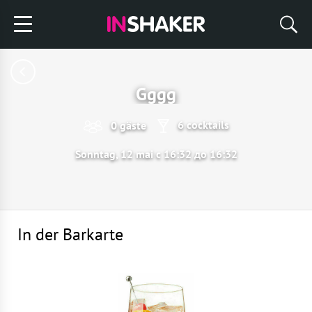
Gggg
6 cocktails
0 gäste
Sonntag, 12 mai с 16:32 до 16:32
In der Barkarte